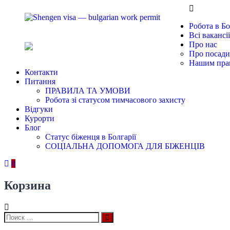
Перейти
Shengen
Largest
к
visa
human
Робота в Бо
содержимому
—
resources
Всi вакансії
bulgarian
company
Про нас
work
in
Про посади
permit
Bulgaria
Нашим пра
Контакти
Питання
ПРАВИЛА ТА УМОВИ
Робота зі статусом тимчасового захисту
Вiдгуки
Курорти
Блог
Статус біженця в Болгарії
СОЦІАЛЬНА ДОПОМОГА ДЛЯ БІЖЕНЦІВ
0
Корзина
Искать:
Поиск