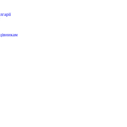
лгарії
цівникам