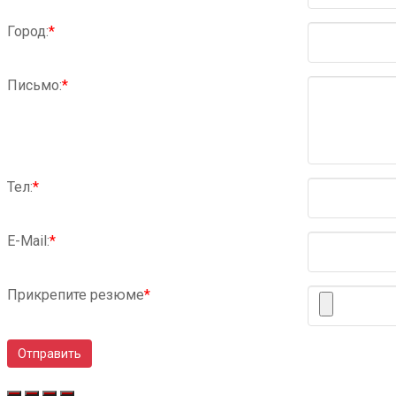
Город:
*
Письмо:
*
Тел:
*
Е-Мail:
*
Прикрепите резюме
*
Отправить